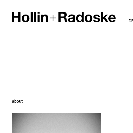
D
about