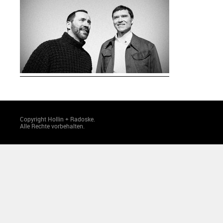
Copyright Hollin + Radoske.
Alle Rechte vorbehalten.