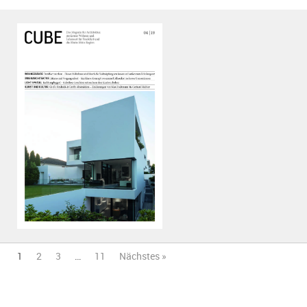
PDF anzeigen
1
2
3
…
11
Nächstes »