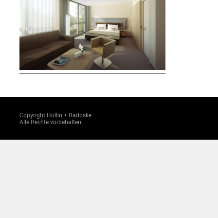
Copyright Hollin + Radoske.
Alle Rechte vorbehalten.