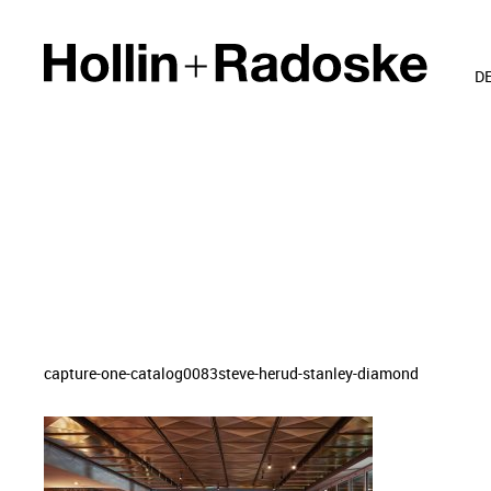
D
capture-one-catalog0083steve-herud-stanley-diamond