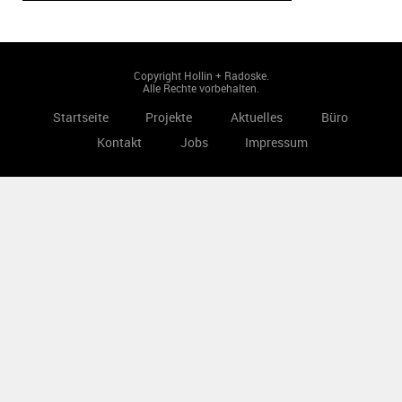
Copyright Hollin + Radoske.
Alle Rechte vorbehalten.
Startseite
Projekte
Aktuelles
Büro
Kontakt
Jobs
Impressum