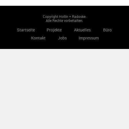
Copyright Hollin + Radoske.
Alle Rechte vorbehalten.
Startseite
Projekte
Aktuelles
Büro
Kontakt
Jobs
Impressum