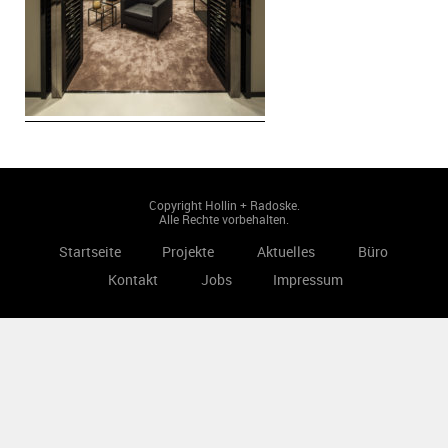
Copyright Hollin + Radoske.
Alle Rechte vorbehalten.
Startseite
Projekte
Aktuelles
Büro
Kontakt
Jobs
Impressum