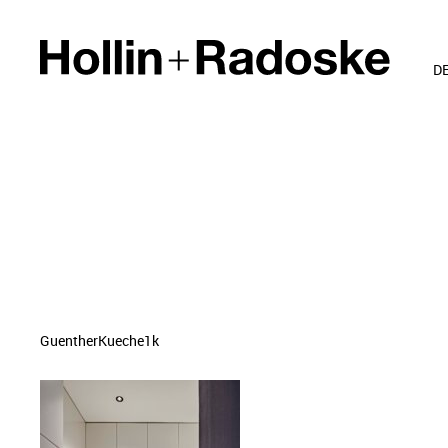
D
GuentherKueche1k