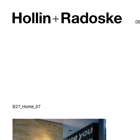
D
B27_Home_07