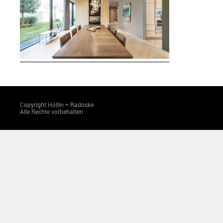
Copyright Hollin + Radoske.
Alle Rechte vorbehalten.