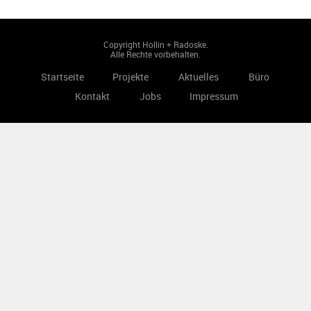
Copyright Hollin + Radoske.
Alle Rechte vorbehalten.
Startseite
Projekte
Aktuelles
Büro
Kontakt
Jobs
Impressum