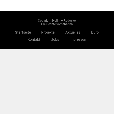
Copyright Hollin + Radoske.
Alle Rechte vorbehalten.
Startseite
Projekte
Aktuelles
Büro
Kontakt
Jobs
Impressum