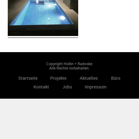
Copyright Hollin + Radoske.
Alle Rechte vorbehalten.
Startseite
Projekte
Aktuelles
Büro
Kontakt
Jobs
Impressum